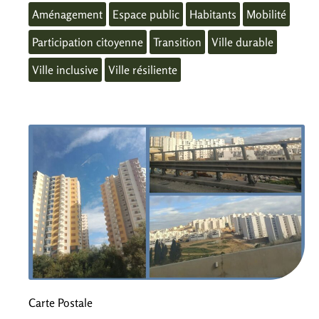
Aménagement
Espace public
Habitants
Mobilité
Participation citoyenne
Transition
Ville durable
Ville inclusive
Ville résiliente
Carte Postale