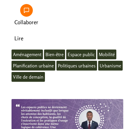
Collaborer
Lire
Aménagement
Bien-être
Espace public
Mobilité
Planification urbaine
Politiques urbaines
Urbanisme
Ville de demain