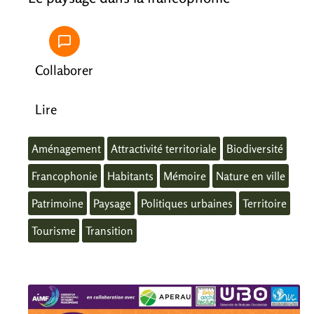
Collaborer
Lire
Aménagement
Attractivité territoriale
Biodiversité
Francophonie
Habitants
Mémoire
Nature en ville
Patrimoine
Paysage
Politiques urbaines
Territoire
Tourisme
Transition