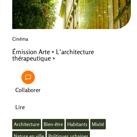
Cinéma
Émission Arte « L’architecture
thérapeutique »
Collaborer
Lire
Architecture
Bien-être
Habitants
Mixité
Nature en ville
Politiques urbaines