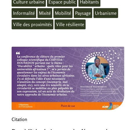
Culture urbaine
Espace public
Habitants
Informalité
Mixité
Mobilité
Paysage
Urbanisme
Ville des proximités
Ville résiliente
Citation