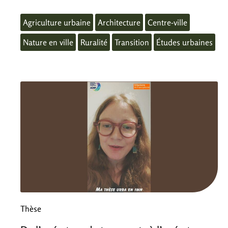
Agriculture urbaine
Architecture
Centre-ville
Nature en ville
Ruralité
Transition
Études urbaines
Thèse