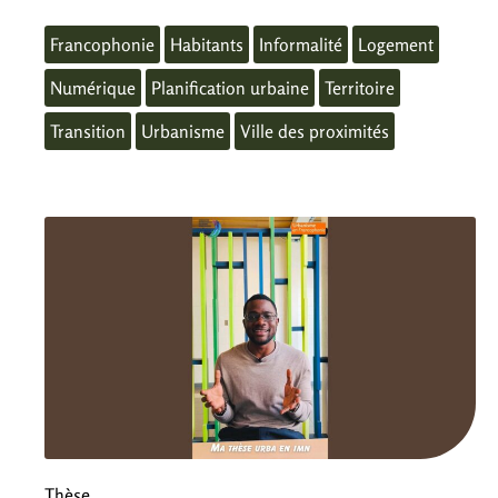
Francophonie
Habitants
Informalité
Logement
Numérique
Planification urbaine
Territoire
Transition
Urbanisme
Ville des proximités
Thèse