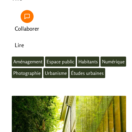
Collaborer
Lire
Aménagement
Espace public
Habitants
Numérique
Photographie
Urbanisme
Études urbaines