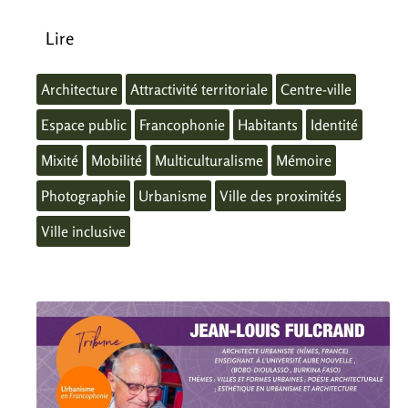
Lire
Architecture
Attractivité territoriale
Centre-ville
Espace public
Francophonie
Habitants
Identité
Mixité
Mobilité
Multiculturalisme
Mémoire
Photographie
Urbanisme
Ville des proximités
Ville inclusive