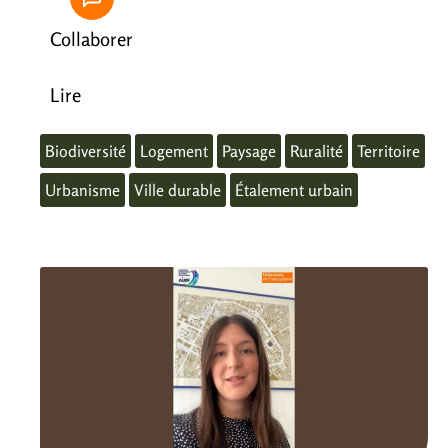
Collaborer
Lire
Biodiversité
Logement
Paysage
Ruralité
Territoire
Urbanisme
Ville durable
Étalement urbain