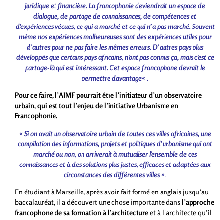
juridique et financière. La francophonie deviendrait un espace de
dialogue, de partage de connaissances, de compétences et
d’expériences vécues, ce qui a marché et ce qui n’a pas marché.
S
ouvent
même
nos
expériences
malheureuses
sont
des
expériences
utiles
pour
d
’
autres
pour
ne
pas
faire
les
mêmes
erreurs
.
D
’
autres
pays
plus
développés
que
certains
pays
africains
,
n
’
ont
pas
connus
ça
,
mais
c
’
est
ce
partage-là
qui
est
intéressant
.
Cet
espace
francophone
devrait
le
permettre
davantage
«
.
Pour ce faire, l’AIMF pourrait être l’initiateur d’un observatoire
urbain, qui est tout l’enjeu de l’initiative Urbanisme en
Francophonie.
«
Si on avait un observatoire urbain de toutes ces villes africaines, une
compilation des informations, projets et politiques d’urbanisme qui ont
marché ou non, on arriverait à mutualiser l’ensemble de ces
connaissances et à des solutions plus justes, efficaces et adaptées aux
circonstances des différentes villes ».
En étudiant à Marseille, après avoir fait formé en anglais jusqu’au
baccalauréat, il a découvert une chose importante dans
l’approche
francophone de sa formation à l’architecture
et à l’architecte qu’il