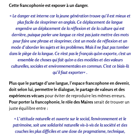
Cette francophonie est exposer à un danger.
«
Le danger est interne car la jeune génération trouve qu’il est mieux et
plus facile de s’exprimer en anglais. Ce déplacement de langue
engendre un déplacement de la réflexion et de la culture qui est
derrière, puisque parler une langue ce n’est pas juste mettre des mots
pour faire une phrase et s’exprimer, c’est un mode de réflexion et un
mode d’aborder les sujets et les problèmes. Mais i
l
ne
faut
pas
tomber
dans
le
piège
de
la
langue
. C
e
n
’
est
pas
le
français
qu
’
on
exporte
,
c
’
est
un
ensemble
de
choses
qui
fait
qu
’
on
a
des
modèles
et
des
valeurs
culturelles
,
sociales
et
environnementales
en
commun
.
C
’
est
ce
biais-là
qu
’
il
faut
exporter
« .
Plus que le partage d’une langue, l’espace francophone en devenir,
doit selon lui, permettre le dialogue, le partage de valeurs et des
expériences vécues
pour éviter de reproduire les mêmes erreurs.
Pour porter la francophonie, le rôle des Maires
serait de trouver un
juste équilibre entre :
«
L’attitude naturelle et ouverte sur le social, l’environnement et le
patrimoine, soit une solidarité naturelle vis-à-vis de la société et des
couches les plus difficiles et une dose de pragmatisme, technique,