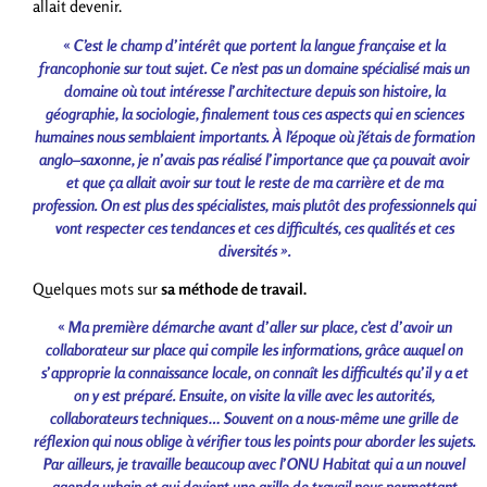
allait devenir.
«
C
’
est
le
champ
d
’
intérêt
que
portent
la
langue
française
et
la
francophonie
sur
tout
sujet. Ce n’est pas un domaine spécialisé mais un
domaine où tout intéresse l’architecture depuis son histoire, la
géographie, la sociologie, finalement tous ces aspects qui en sciences
humaines nous semblaient importants.
À l’époque
où
j
’
étais
de
formation
anglo
–
saxonne
,
je
n
’
avais
pas
réalisé
l
’
importance
que
ça
pouvait
avoir
et
que
ça
allait
avoir
sur
tout
le
reste
de
ma
carrière
et
de
ma
profession
. On est plus des spécialistes, mais plutôt des professionnels qui
vont respecter ces tendances et ces difficultés, ces qualités et ces
diversités ».
Quelques mots sur
sa méthode de travail.
«
Ma première démarche avant d’aller sur place, c’est d’avoir un
collaborateur sur place qui compile les informations, grâce auquel on
s’approprie la connaissance locale, on connaît les difficultés qu’il y a et
on y est préparé. Ensuite, on visite la ville avec les autorités,
collaborateurs techniques… Souvent on a nous-même une grille de
réflexion qui nous oblige à vérifier tous les points pour aborder les sujets.
Par ailleurs, je travaille beaucoup avec l’ONU Habitat qui a un nouvel
agenda urbain et qui devient une grille de travail nous permettant