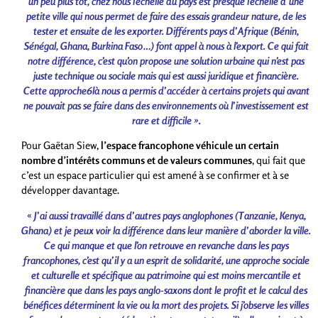
un peu plus tôt, chez nous l’échelle du pays est presque l’échelle d’une
petite ville qui nous permet de faire des essais grandeur nature, de les
tester et ensuite de les exporter. Différents pays d’Afrique (Bénin,
Sénégal, Ghana, Burkina Faso…) font appel à nous à l’export. Ce qui fait
notre différence, c’est qu’on propose une solution urbaine qui n’est pas
juste technique ou sociale mais qui est aussi juridique et financière.
Cette approche6là nous a permis d’accéder à certains projets qui avant
ne pouvait pas se faire dans des environnements où l’investissement est
rare et difficile ».
Pour Gaëtan Siew,
l’espace francophone véhicule un certain
nombre d’intérêts communs et de valeurs communes
, qui fait que
c’est un espace particulier qui est amené à se confirmer et à se
développer davantage.
«
J’ai aussi travaillé dans d’autres pays anglophones (Tanzanie, Kenya,
Ghana) et je peux voir la différence dans leur manière d’aborder la ville.
Ce qui manque et que l’on retrouve en revanche dans les pays
francophones, c’est qu’il y a un esprit de solidarité, une approche sociale
et culturelle et spécifique au patrimoine qui est moins mercantile et
financière que dans les pays anglo-saxons dont le profit et le calcul des
bénéfices déterminent la vie ou la mort des projets. Si j’observe les villes