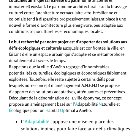
coutumes ainsi que la richesse du patrimoine
(matériel et
immatériel) existant. Le patrimoine architectural issu du brassage
culturel entre l’architecture vernaculaire, afro-brésilienne et
coloniale tend à disparaître progressivement laissant place à une
nouvelle forme d’architecture plus énergivore, peu adaptée aux
conditions socioculturelles et économiques locales.
Le but recherché par notre projet est d’apporter des solutions aux
défis écologiques et culturels
auxquels est confrontée la ville, en
faisant d’elle un espace urbain qui s’adapte et se métamorphose
durablement à travers le temps.
Rappelons que la ville d’Aného regorge d’innombrables
potentialités culturelles, écologiques et économiques faiblement
exploitées. Toutefois, elle reste sujette à certains défis pour
lesquels notre concept d’aménagement A.N.E.H.O se propose
d’apporter des solutions adaptatives, atténuantes et préventives.
Découlant de la dénomination de la ville éponyme, ce concept
propose un aménagement basé sur l’
A
daptabilité
N
aturelle et
É
cologique pour un
H
abitat
O
ptimal à Aného.
L’
Adaptabilité
suppose une mise en place des
solutions idoines pour faire face aux défis climatiques