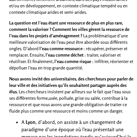
et/ou en développement, en contexte climatique tempéré ou en
contexte climatique arides et semi-arides.
La question est l’eau étant une ressource de plus en plus rare,
comment la valoriser ?
Comment les villes gèrent la ressource de
l’eau dans les projets d’aménagement ?
La problématique d’une
meilleure valorisation de l’eau peut être abordée sous différents
ongles. D’abord
l’eau comme ressource
: récupérer, préserver et
remplacer. Ensuite,
l’eau comme déchet
: traiter, valoriser et
réutiliser. Et finalement,
l’eau comme risque
: infiltrer, réorienter et
dépolluer l’eau en trop grande quantité.
Nous avons invité des universitaires, des chercheurs pour parler de
leur ville et des initiatives qu’ils souhaitent partager auprès des
élus.
Les chercheurs insistent par ailleurs sur le fait que l’eau sous
ses différentes forme,usée, polluée, grise ou salée, contribue à la
ressource et que nous avons une grande obligation de traiter ce
fluide plus comme une ressource et moins comme un danger.
A
Lyon
, d’abord, on assiste à un changement de
paradigme d’une époque où l’eau présentait une
menace par les inondations tandis qu’aujourd’hui la