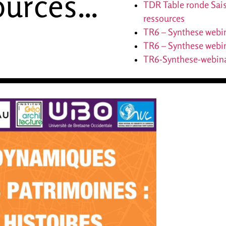
ources…
TDR Table ronde Sais
ressources
TR6 – Synthese webi
TR6 – Synthese webi
TR6-Synthese-webin