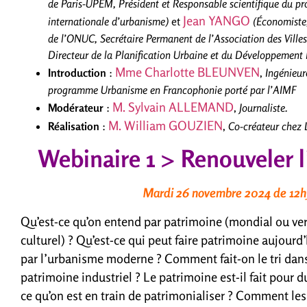
de Paris
-UPEM
, Président et Responsable scientifique du 
Jean YANGO
internationale d’urbanisme
)
et
(Économiste,
de l’ONUC, Secrétaire Permanent de l’Association des Villes 
Directeur de la Planification Urbaine et du Développemen
Mme Charlotte BLEUNVEN
Introduction
:
,
Ingénieur
programme Urbanisme en Francophonie porté par l’AIMF
M. Sylvain ALLEMAND
Modérateur
:
,
Journaliste.
M. William GOUZIEN
Réalisation
:
,
Co-créateur chez
Webinaire 1 > Renouveler l
Mardi 26 novembre
2024 de 12h
Qu’est-ce qu’on entend par patrimoine (mondial ou vern
culturel) ? Qu’est-ce qui peut faire patrimoine aujour
par l’urbanisme moderne ? Comment fait-on le tri dans
patrimoine industriel ? Le patrimoine est-il fait pour 
ce qu’on est en train de patrimonialiser ? Comment le