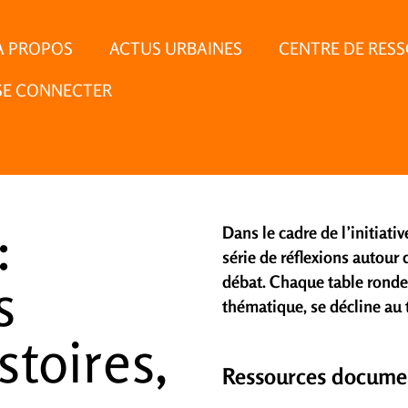
À PROPOS
ACTUS URBAINES
CENTRE DE RES
SE CONNECTER
:
Dans le cadre de l’initiat
série de réflexions autour
s
débat. Chaque table ronde
thématique, se décline au t
stoires,
Ressources docume