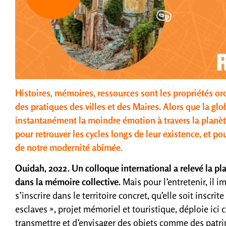
Histoires, mémoires, ressources sont les propriétés or
des pratiques des villes et des Maires. Alors que la gl
instantanément la moindre émotion à travers la planète
pour retrouver les cycles longs de leur existence, et po
de notre modernité abîmée.
Ouidah, 2022. Un colloque international a relevé la plac
dans la mémoire collective.
Mais pour l’entretenir, il 
s’inscrire dans le territoire concret, qu’elle soit insc
esclaves », projet mémoriel et touristique, déploie ici 
transmettre et d’envisager des objets comme des patri