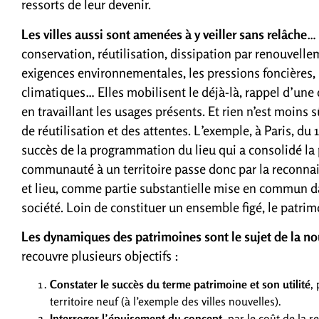
ressorts de leur devenir.
Les villes aussi sont amenées à y veiller sans relâche
… 
conservation, réutilisation, dissipation par renouvelle
exigences environnementales, les pressions foncières
climatiques… Elles mobilisent le déjà-là, rappel d’une 
en travaillant les usages présents. Et rien n’est moins 
de réutilisation et des attentes. L’exemple, à Paris, du 
succès de la programmation du lieu qui a consolidé la
communauté à un territoire passe donc par la reconna
et lieu, comme partie substantielle mise en commun da
société. Loin de constituer un ensemble figé, le patrim
Les dynamiques des patrimoines sont le sujet de la no
recouvre plusieurs objectifs :
Constater le succès du terme patrimoine et son utilité
,
territoire neuf (à l’exemple des villes nouvelles).
Interroger l’épuisement du concept
, par le coût de la 