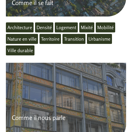
Comme il se fait
Architecture
Densité
Logement
Mixité
Mobilité
Nature en ville
Territoire
Transition
Urbanisme
Ville durable
Comme il nous parle