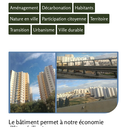
Aménagement
Décarbonation
Habitants
Nature en ville
Participation citoyenne
Territoire
Transition
Urbanisme
Ville durable
Le bâtiment permet à notre économie