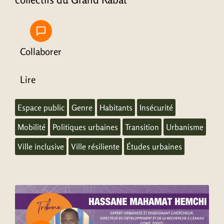
Collaborer
Lire
Espace public
Genre
Habitants
Insécurité
Mobilité
Politiques urbaines
Transition
Urbanisme
Ville inclusive
Ville résiliente
Études urbaines