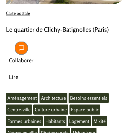
Carte postale
Le quartier de Clichy-Batignolles (Paris)
Collaborer
Lire
Aménagement
Architecture
Besoins essentiels
Centre-ville
Culture urbaine
Espace public
Formes urbaines
Habitants
Logement
Mixité
Nature en ville
Photographie
Urbanisme