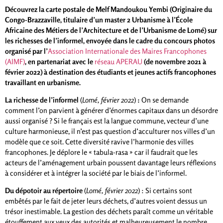
Découvrez la carte postale de Melf Mandoukou Yembi (Originaire du
Congo-Brazzaville, titulaire d’un master 2 Urbanisme à l’École
Africaine des Métiers de l’Architecture et de l’Urbanisme de Lomé) sur
les richesses de l’informel, envoyée dans le cadre du concours photos
organisé par l’
Association Internationale des Maires Francophones
(AIMF)
, en partenariat avec le
réseau APERAU
(de novembre 2021 à
février 2022) à destination des étudiants et jeunes actifs francophones
travaillant en urbanisme.
La richesse de l’informel
(
Lomé, février 2022
)
:
On se demande
comment l’on parvient à générer d’énormes capitaux dans un désordre
aussi organisé ? Si le français est la langue commune, vecteur d’une
culture harmonieuse, il n’est pas question d’acculturer nos villes d’un
modèle que ce soit. Cette diversité ravive l’harmonie des villes
francophones. Je déplore le « tabula-rasa » car il faudrait que les
acteurs de l’aménagement urbain poussent davantage leurs réflexions
à considérer et à intégrer la société par le biais de l’informel.
Du dépotoir au répertoire
(
Lomé, février 2022
) : Si certains sont
embêtés par le fait de jeter leurs déchets, d’autres voient dessus un
trésor inestimable. La gestion des déchets paraît comme un véritable
étouffement aux yeux des autorités et malheureusement le nombre