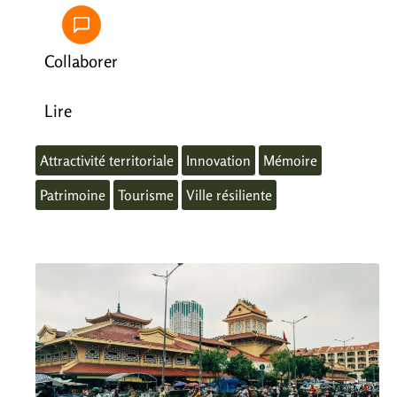
Collaborer
Lire
Attractivité territoriale
Innovation
Mémoire
Patrimoine
Tourisme
Ville résiliente