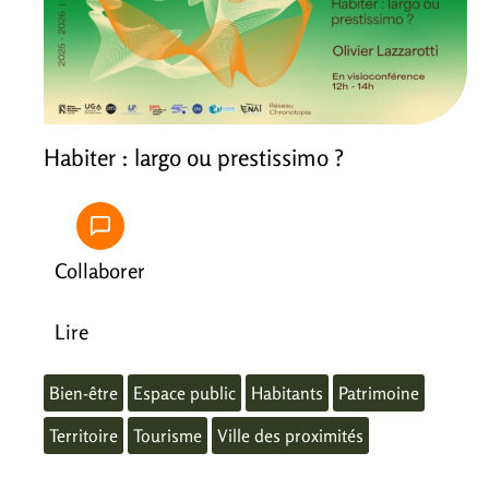
Habiter : largo ou prestissimo ?
Collaborer
Lire
Bien-être
Espace public
Habitants
Patrimoine
Territoire
Tourisme
Ville des proximités