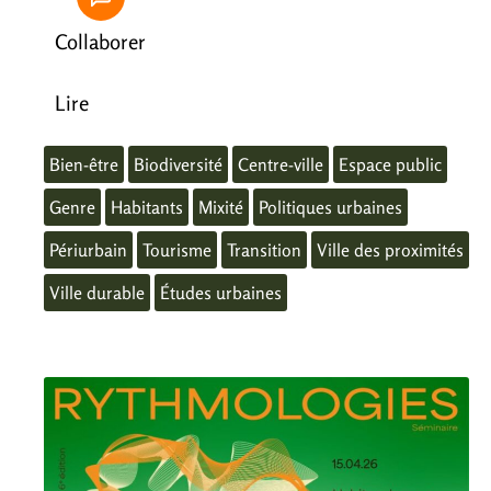
Collaborer
Lire
Bien-être
Biodiversité
Centre-ville
Espace public
Genre
Habitants
Mixité
Politiques urbaines
Périurbain
Tourisme
Transition
Ville des proximités
Ville durable
Études urbaines