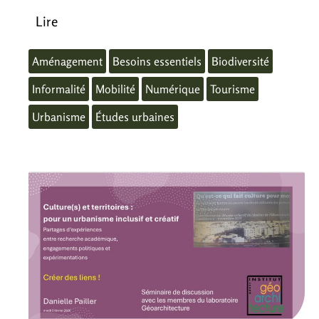
Lire
Aménagement
Besoins essentiels
Biodiversité
Informalité
Mobilité
Numérique
Tourisme
Urbanisme
Études urbaines