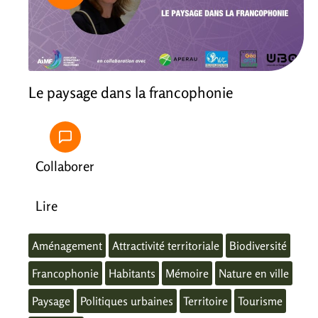
Le paysage dans la francophonie
Collaborer
Lire
Aménagement
Attractivité territoriale
Biodiversité
Francophonie
Habitants
Mémoire
Nature en ville
Paysage
Politiques urbaines
Territoire
Tourisme