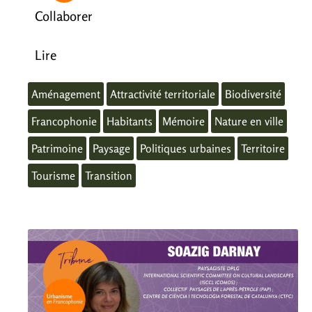
Collaborer
Lire
Aménagement
Attractivité territoriale
Biodiversité
Francophonie
Habitants
Mémoire
Nature en ville
Patrimoine
Paysage
Politiques urbaines
Territoire
Tourisme
Transition