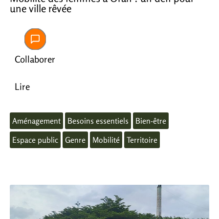
une ville rêvée
Collaborer
Lire
Aménagement
Besoins essentiels
Bien-être
Espace public
Genre
Mobilité
Territoire