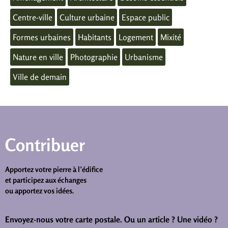
Centre-ville
Culture urbaine
Espace public
Formes urbaines
Habitants
Logement
Mixité
Nature en ville
Photographie
Urbanisme
Ville de demain
Contribuer
Apportez votre pierre à l’édifice
et participez aux échanges
ou apportez vos idées.
Envoyez-nous votre carte postale.
Ou un article ? Une vidéo ?