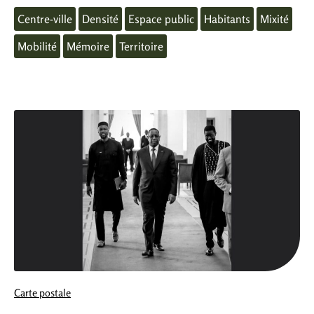
Centre-ville
Densité
Espace public
Habitants
Mixité
Mobilité
Mémoire
Territoire
Carte postale