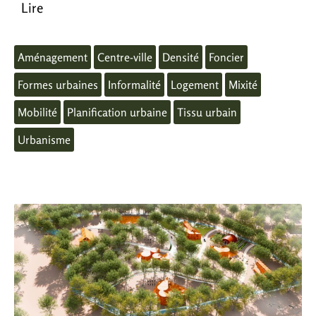
Lire
Aménagement
Centre-ville
Densité
Foncier
Formes urbaines
Informalité
Logement
Mixité
Mobilité
Planification urbaine
Tissu urbain
Urbanisme