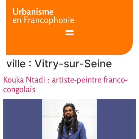
Cookies management panel
ville :
Vitry-sur-Seine
Kouka Ntadi : artiste-peintre franco-
congolais