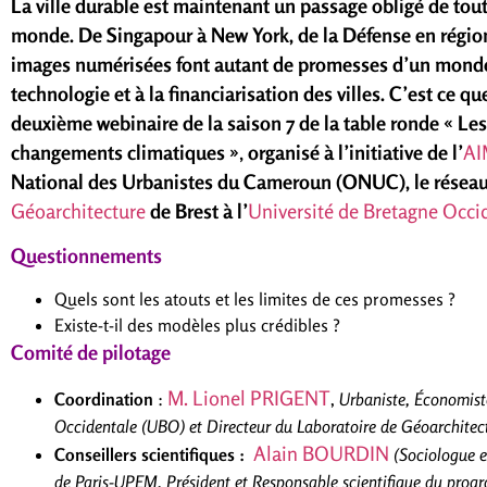
La ville durable est maintenant un passage obligé de tout
monde. De Singapour à New York, de la Défense en région
images numérisées font autant de promesses d’un monde
technologie et à la financiarisation des villes. C’est ce q
deuxième webinaire de la saison 7 de la table ronde
« Les
changements climatiques »
,
organisé à l’initiative de l’
AI
National des Urbanistes du Cameroun (ONUC), le résea
Géoarchitecture
de Brest à l’
Université de Bretagne Occi
Questionnements
Quels sont les atouts et les limites de ces promesses ?
Existe-t-il des modèles plus crédibles ?
Comité de pilotage
M. Lionel PRIGENT
Coordination
:
,
Urbaniste, Économiste
Occidentale (UBO) et Directeur du Laboratoire de Géoarchitec
Alain BOURDIN
Conseillers scientifiques :
(Sociologue e
de Paris
-UPEM
, Président et Responsable scientifique du pro