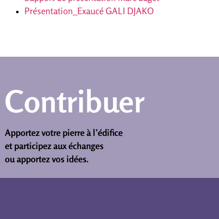
Présentation_Exaucé GALI DJAKO
Contribuer
Apportez votre pierre à l’édifice
et participez aux échanges
ou apportez vos idées.