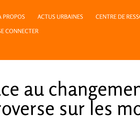
À PROPOS
ACTUS URBAINES
CENTRE DE RES
SE CONNECTER
Face au changeme
roverse sur les m