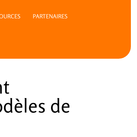
SOURCES
PARTENAIRES
nt
odèles de