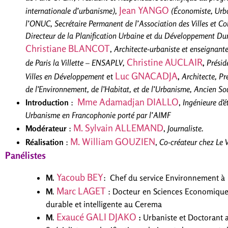
Jean YANGO
internationale d’urbanisme
),
(Économiste, Urba
l’ONUC, Secrétaire Permanent de l’Association des Villes et Col
Directeur de la Planification Urbaine et du Développement D
Christiane BLANCOT
,
Architecte-urbaniste et enseignante
Christine AUCLAIR
de Paris la Villette – ENSAPLV,
,
Présid
Luc GNACADJA
Villes en Développement
et
,
Architecte, P
de l’Environnement, de l’Habitat, et de l’Urbanisme, Ancien S
Mme Adamadjan DIALLO
Introduction
:
,
Ingénieure d’
Urbanisme en Francophonie porté par l’AIMF
M. Sylvain ALLEMAND
Modérateur
:
,
Journaliste.
M. William GOUZIEN
Réalisation
:
,
Co-créateur chez Le
Panélistes
Yacoub BEY
M.
: Chef du service Environnement à
Marc LAGET
M
.
: Docteur en Sciences Economiques
durable et intelligente au Cerema
Exaucé GALI DJAKO
M
.
:
Urbaniste et Doctoran