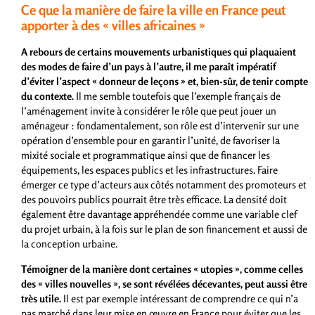
Ce que la manière de faire la ville en France peut
apporter à des « villes africaines »
A rebours de certains mouvements urbanistiques qui plaquaient
des modes de faire d’un pays à l’autre, il me paraît impératif
d’éviter l’aspect « donneur de leçons » et, bien-sûr, de tenir compte
du contexte.
Il me semble toutefois que l’exemple français de
l’aménagement invite à considérer le rôle que peut jouer un
aménageur : fondamentalement, son rôle est d’intervenir sur une
opération d’ensemble pour en garantir l’unité, de favoriser la
mixité sociale et programmatique ainsi que de financer les
équipements, les espaces publics et les infrastructures. Faire
émerger ce type d’acteurs aux côtés notamment des promoteurs et
des pouvoirs publics pourrait être très efficace. La densité doit
également être davantage appréhendée comme une variable clef
du projet urbain, à la fois sur le plan de son financement et aussi de
la conception urbaine.
Témoigner de la manière dont certaines « utopies », comme celles
des « villes nouvelles », se sont révélées décevantes, peut aussi être
très utile.
Il est par exemple intéressant de comprendre ce qui n’a
pas marché dans leur mise en œuvre en France pour éviter que les