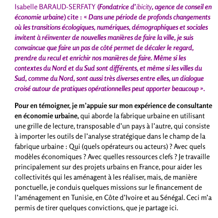
Isabelle BARAUD-SERFATY
(
Fondatrice d’
ibicity
, agence de conseil en
économie urbaine
) cite : «
Dans une période de profonds changements
où les transitions écologiques, numériques, démographiques et sociales
invitent à réinventer de nouvelles manières de faire la ville, je suis
convaincue que faire un pas de côté permet de décaler le regard,
prendre du recul et enrichir nos manières de faire. Même si les
contextes du Nord et du Sud sont différents, et même si les villes du
Sud, comme du Nord, sont aussi très diverses entre elles, un dialogue
croisé autour de pratiques opérationnelles peut apporter beaucoup »
.
Pour en témoigner, je m’appuie sur mon expérience de consultante
en économie urbaine,
qui aborde la fabrique urbaine en utilisant
une grille de lecture, transposable d’un pays à l’autre, qui consiste
à importer les outils de l’analyse stratégique dans le champ de la
fabrique urbaine : Qui (quels opérateurs ou acteurs) ? Avec quels
modèles économiques ? Avec quelles ressources clefs ? Je travaille
principalement sur des projets urbains en France, pour aider les
collectivités qui les aménagent à les réaliser, mais, de manière
ponctuelle, je conduis quelques missions sur le financement de
l’aménagement en Tunisie, en Côte d’Ivoire et au Sénégal. Ceci m’a
permis de tirer quelques convictions, que je partage ici.