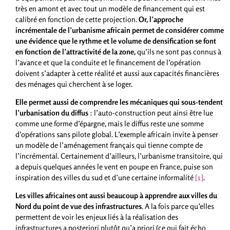
très en amont et avec tout un modèle de financement qui est
calibré en fonction de cette projection.
Or, l’approche
incrémentale de l’urbanisme africain permet de considérer comme
une évidence que le rythme et le volume de densification se font
en fonction de l’attractivité de la zone,
qu’ils ne sont pas connus à
l’avance et que la conduite et le financement de l’opération
doivent s’adapter à cette réalité et aussi aux capacités financières
des ménages qui cherchent à se loger.
Elle permet aussi de comprendre les mécaniques qui sous-tendent
l’urbanisation du diffus
: l’auto-construction peut ainsi être lue
comme une forme d’épargne, mais le diffus reste une somme
d’opérations sans pilote global. L’exemple africain invite à penser
un modèle de l’aménagement français qui tienne compte de
l’incrémental. Certainement d’ailleurs, l’urbanisme transitoire, qui
a depuis quelques années le vent en poupe en France, puise son
inspiration des villes du sud et d’une certaine informalité
[1]
.
Les villes africaines ont aussi beaucoup à apprendre aux villes du
Nord du point de vue des infrastructures
. A la fois parce qu’elles
permettent de voir les enjeux liés à la réalisation des
infrastructures a posteriori plutôt qu’a priori (ce qui fait écho