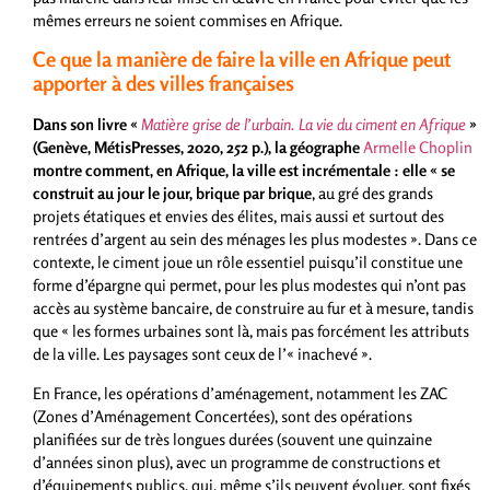
mêmes erreurs ne soient commises en Afrique.
Ce que la manière de faire la ville en Afrique peut
apporter à des villes françaises
Dans son livre «
Matière grise de l’urbain. La vie du ciment en Afrique
»
(Genève, MétisPresses, 2020, 252 p.), la géographe
Armelle Choplin
montre comment, en Afrique, la ville est incrémentale : elle « se
construit au jour le jour, brique par brique
, au gré des grands
projets étatiques et envies des élites, mais aussi et surtout des
rentrées d’argent au sein des ménages les plus modestes ». Dans ce
contexte, le ciment joue un rôle essentiel puisqu’il constitue une
forme d’épargne qui permet, pour les plus modestes qui n’ont pas
accès au système bancaire, de construire au fur et à mesure, tandis
que « les formes urbaines sont là, mais pas forcément les attributs
de la ville. Les paysages sont ceux de l’« inachevé ».
En France, les opérations d’aménagement, notamment les ZAC
(Zones d’Aménagement Concertées), sont des opérations
planifiées sur de très longues durées (souvent une quinzaine
d’années sinon plus), avec un programme de constructions et
d’équipements publics, qui, même s’ils peuvent évoluer, sont fixés