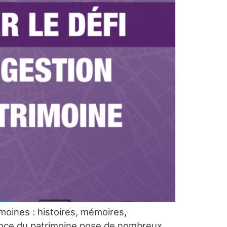
moines : histoires, mémoires,
sance du patrimoine pose de nombreux