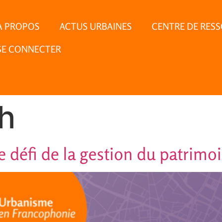
À PROPOS
ACTUS URBAINES
CENTRE DE RES
SE CONNECTER
h
e défi de la gestion du patrimo