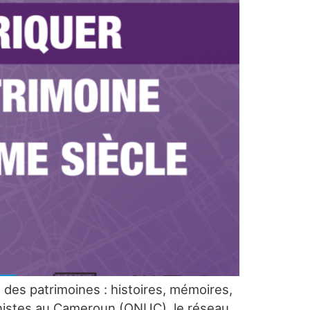
 des patrimoines : histoires, mémoires,
rbanistes au Cameroun (ONUC), le réseau