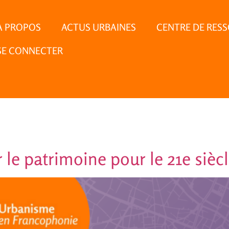
À PROPOS
ACTUS URBAINES
CENTRE DE RES
SE CONNECTER
 le patrimoine pour le 21e sièc