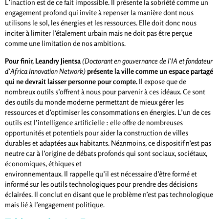
L’inaction est de ce fait impossible. Il présente la sobriété comme un
engagement profond qui invite à repenser la manière dont nous
utilisons le sol, les énergies et les ressources. Elle doit donc nous
inciter à limiter l’étalement urbain mais ne doit pas être perçue
comme une limitation de nos ambitions.
Pour finir, Leandry Jientsa
(Doctorant en gouvernance de l’IA et fondateur
d’Africa Innovation Network)
présente la ville comme un espace partagé
qui ne devrait laisser personne pour compte.
Il expose que de
nombreux outils s’offrent à nous pour parvenir à ces idéaux. Ce sont
des outils du monde moderne permettant de mieux gérer les
ressources et d’optimiser les consommations en énergies. L’un de ces
outils est l’intelligence artificielle : elle offre de nombreuses
opportunités et potentiels pour aider la construction de villes
durables et adaptées aux habitants. Néanmoins, ce dispositif n’est pas
neutre car à l’origine de débats profonds qui sont sociaux, sociétaux,
économiques, éthiques et
environnementaux. Il rappelle qu’il est nécessaire d’être formé et
informé sur les outils technologiques pour prendre des décisions
éclairées. Il conclut en disant que le problème n’est pas technologique
mais lié à l’engagement politique.