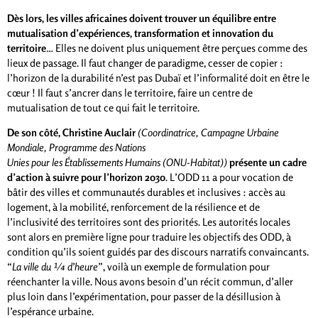
Dès lors, les villes africaines doivent trouver un équilibre entre
mutualisation d’expériences, transformation et innovation du
territoire
… Elles ne doivent plus uniquement être perçues comme des
lieux de passage. Il faut changer de paradigme, cesser de copier :
l’horizon de la durabilité n’est pas Dubaï et l’informalité doit en être le
cœur ! Il faut s’ancrer dans le territoire, faire un centre de
mutualisation de tout ce qui fait le territoire.
De son côté, Christine Auclair
(Coordinatrice, Campagne Urbaine
Mondiale, Programme des Nations
Unies pour les Établissements Humains (ONU-Habitat))
présente un cadre
d’action à suivre pour l’horizon 2030
. L’ODD 11 a pour vocation de
bâtir des villes et communautés durables et inclusives : accès au
logement, à la mobilité, renforcement de la résilience et de
l’inclusivité des territoires sont des priorités. Les autorités locales
sont alors en première ligne pour traduire les objectifs des ODD, à
condition qu’ils soient guidés par des discours narratifs convaincants.
“
La ville du ¼ d’heure
”, voilà un exemple de formulation pour
réenchanter la ville. Nous avons besoin d’un récit commun, d’aller
plus loin dans l’expérimentation, pour passer de la désillusion à
l’espérance urbaine.