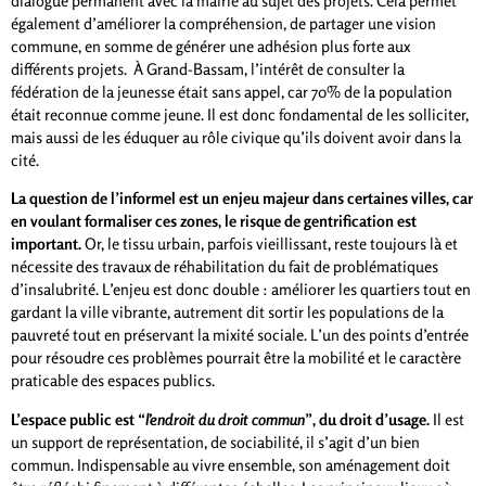
dialogue permanent avec la mairie au sujet des projets. Cela permet
également d’améliorer la compréhension, de partager une vision
commune, en somme de générer une adhésion plus forte aux
différents projets. À Grand-Bassam, l’intérêt de consulter la
fédération de la jeunesse était sans appel, car 70% de la population
était reconnue comme jeune. Il est donc fondamental de les solliciter,
mais aussi de les éduquer au rôle civique qu’ils doivent avoir dans la
cité.
La question de l’informel est un enjeu majeur dans certaines villes, car
en voulant formaliser ces zones, le risque de gentrification est
important.
Or, le tissu urbain, parfois vieillissant, reste toujours là et
nécessite des travaux de réhabilitation du fait de problématiques
d’insalubrité. L’enjeu est donc double : améliorer les quartiers tout en
gardant la ville vibrante, autrement dit sortir les populations de la
pauvreté tout en préservant la mixité sociale. L’un des points d’entrée
pour résoudre ces problèmes pourrait être la mobilité et le caractère
praticable des espaces publics.
L’espace public est “
l’endroit du droit commun
”, du droit d’usage.
Il est
un support de représentation, de sociabilité, il s’agit d’un bien
commun. Indispensable au vivre ensemble, son aménagement doit