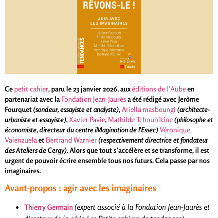
Ce
petit cahier
, paru le 23 janvier 2026, aux
éditions de l’Aube
en
partenariat avec la
Fondation Jean-Jaurès
a été rédigé avec Jerôme
Fourquet
(sondeur, essayiste et analyste)
,
Ariella masboungi
(architecte-
urbaniste et essayiste)
,
Xavier Pavie
,
Mathilde Tchounikine
(philosophe et
économiste, directeur du centre iMagination de l’Essec)
Véronique
Valenzuela
et
Bertrand Warnier
(respectivement directrice et fondateur
des Ateliers de Cergy).
Alors que tout s’accélère et se transforme, il est
urgent de pouvoir écrire ensemble tous nos futurs. Cela passe par nos
imaginaires.
Avant-propos : agir avec les imaginaires
(expert associé à la Fondation Jean-Jaurès et
Thierry Germain