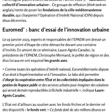
collectif d’innovation urbaine
« . Ce groupe de réflexion (
think tank
en
anglais
)
tente de poser les
fondations de la ville méditerranéenne
durable
, qui charpente l’Opération d’Intérêt National (OIN) depuis
deux décennies.
Euromed’ : banc d’essai de l’innovation urbaine
Le 19 janvier 2023, experts et responsables de l’EPAEM ont dressé un
premier point d’étape de cette démarche devant une centaine
d’invités. En amont de ce séminaire, Laure-Agnès Caradec, la
présidente de l’EPAEM, Christophe Mirmand, le préfet de région et des
élus locaux en ont esquissé
les grands axes
.
«
Comme toutes les opérations d’intérêt national, Euroméditerranée dispose
d’un droit à l’expérimentation et à l’innovation. Le labo doit permettre
d’
élargir la coopération entre l’État et les collectivités impliquées dans la
gestion de l’espace public
et des services urbains pour imaginer des solutions
qui seront demain reproductibles à l’échelle industrielle
», indique
Laure-
Agnès Caradec.
L’État est d’ailleurs au soutien avec les fonds friches et le dernier né
des dispositifs :
le fonds vert
. «
Ce fonds doté de 160 millions d’euros en