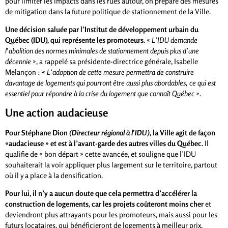
pour limiter les impacts dans les rues autour, on prépare des mesures
de mitigation dans la future politique de stationnement de la Ville.
Une décision saluée par l’Institut de développement urbain du
Québec (IDU), qui représente les promoteurs.
«
L’IDU demande
l’abolition des normes minimales de stationnement depuis plus d’une
décennie
», a rappelé sa présidente-directrice générale, Isabelle
Melançon :
« L’adoption de cette mesure permettra de construire
davantage de logements qui pourront être aussi plus abordables, ce qui est
essentiel pour répondre à la crise du logement que connaît Québec ».
Une action audacieuse
Pour Stéphane Dion
(Directeur régional à l’IDU)
, la Ville agit de façon
«audacieuse » et est à l’avant-garde des autres villes du Québec.
Il
qualifie de « bon départ » cette avancée, et souligne que l’IDU
souhaiterait la voir appliquer plus largement sur le territoire, partout
où il y a place à la densification.
Pour lui, il n’y a aucun doute que cela permettra d’accélérer la
construction de logements, car les projets coûteront moins cher
et
deviendront plus attrayants pour les promoteurs, mais aussi pour les
futurs locataires, qui bénéficieront de logements à meilleur prix.