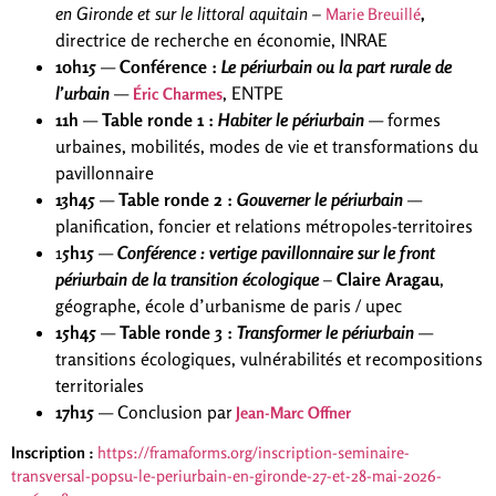
en Gironde et sur le
littoral aquitain –
,
Marie Breuillé
directrice de recherche en économie, INRAE
10h15
—
Conférence :
Le périurbain ou la part rurale de
l’urbain
—
, ENTPE
Éric Charmes
11h
—
Table ronde 1 :
Habiter le périurbain
— formes
urbaines, mobilités, modes de vie et transformations du
pavillonnaire
13h45
—
Table ronde 2 :
Gouverner le périurbain
—
planification, foncier et relations métropoles-territoires
1
5h15
—
Conférence : vertige pavillonnaire sur le front
périurbain de la transition écologique
–
Claire Aragau
,
géographe, école d’urbanisme de paris / upec
15h45
—
Table ronde 3 :
Transformer le périurbain
—
transitions écologiques, vulnérabilités et recompositions
territoriales
17h15
— Conclusion par
Jean-Marc Offner
Inscription :
https://framaforms.org/inscription-seminaire-
transversal-popsu-le-periurbain-en-gironde-27-et-28-mai-2026-