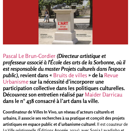
Pascal Le Brun-Cordier
(Directeur artistique et
professeur associé à l’École des arts de la Sorbonne, où il
est responsable du master Projets culturels dans l’espace
public),
revient dans «
Bruits de villes
» de la
Revue
Urbanisme
sur la nécessité d’incorporer une
participation collective dans les politiques culturelles.
Découvrez son entretien réalisé par
Maider Darricau
dans le n° 438 consacré à l’art dans la ville.
Coordinateur de Villes In Vivo, un réseau d’acteurs culturels et
urbains, il associe ses recherches à sa pratique et conçoit des projets
artistiques en espace public et d’urbanisme culturel
. Il est coauteur de
La Ville relationnelle
(Éditions Apogée, 2024), avec Sonia Lavadinho et