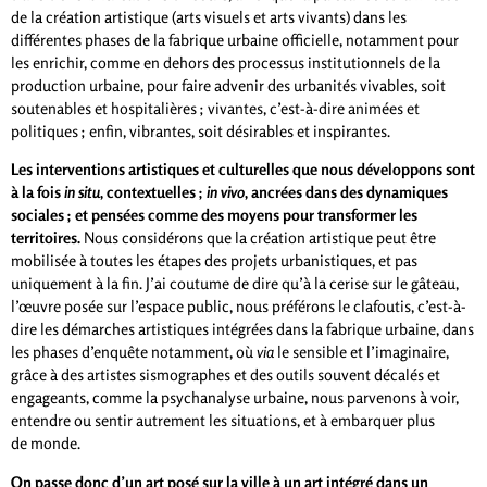
de la création artistique (arts visuels et arts vivants) dans les
différentes phases de la fabrique urbaine officielle, notamment pour
les enrichir, comme en dehors des processus institutionnels de la
production urbaine, pour faire advenir des urbanités vivables, soit
soutenables et hospitalières ; vivantes, c’est-à-dire animées et
politiques ; enfin, vibrantes, soit désirables et inspirantes.
Les interventions artistiques et culturelles que nous développons sont
à la fois
in situ
, contextuelles ;
in vivo
, ancrées dans des dynamiques
sociales ; et pensées comme des moyens pour transformer les
territoires.
Nous considérons que la création artistique peut être
mobilisée à toutes les étapes des projets urbanistiques, et pas
uniquement à la fin. J’ai coutume de dire qu’à la cerise sur le gâteau,
l’œuvre posée sur l’espace public, nous préférons le clafoutis, c’est-à-
dire les démarches artistiques intégrées dans la fabrique urbaine, dans
les phases d’enquête notamment, où
via
le sensible et l’imaginaire,
grâce à des artistes sismographes et des outils souvent décalés et
engageants, comme la psychanalyse urbaine, nous parvenons à voir,
entendre ou sentir autrement les situations, et à embarquer plus
de monde.
On passe donc d’un art posé sur la ville à un art intégré dans un