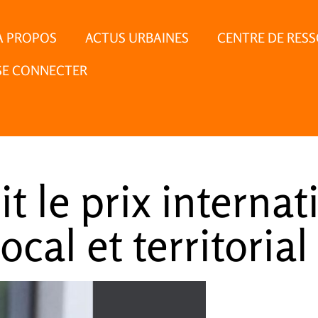
À PROPOS
ACTUS URBAINES
CENTRE DE RES
SE CONNECTER
t le prix internat
al et territorial