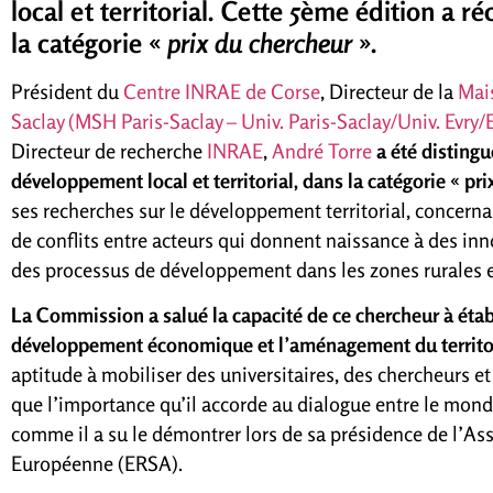
local et territorial. Cette 5ème édition a
la catégorie «
prix du chercheur
».
Président du
Centre INRAE de Corse
, Directeur de la
Mai
Saclay (MSH Paris-Saclay – Univ. Paris-Saclay/Univ. Ev
Directeur de recherche
INRAE
,
André Torre
a été distingu
développement local et territorial, dans la catégorie « pr
ses recherches sur le développement territorial, concern
de conflits entre acteurs qui donnent naissance à des inn
des processus de développement dans les zones rurales e
La Commission a salué la capacité de ce chercheur à étab
développement économique et l’aménagement du territo
aptitude à mobiliser des universitaires, des chercheurs e
que l’importance qu’il accorde au dialogue entre le monde 
comme il a su le démontrer lors de sa présidence de l’As
Européenne (ERSA).