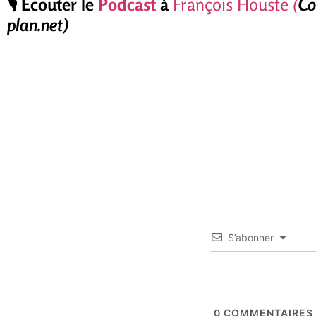
🎙️
Écouter le
Podcast
à
François Houste
(
Co
plan.net)
S’abonner
0
COMMENTAIRES