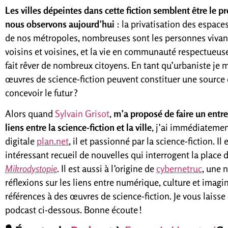
Les villes dépeintes dans cette fiction semblent être le 
nous observons aujourd’hui
: la privatisation des espace
de nos métropoles, nombreuses sont les personnes vivant 
voisins et voisines, et la vie en communauté respectueus
fait rêver de nombreux citoyens. En tant qu’urbaniste je m
œuvres de science-fiction peuvent constituer une source
concevoir le futur ?
Alors quand
Sylvain Grisot
,
m’a proposé de faire un entr
liens entre la science-fiction et la ville
, j’ai immédiatemen
digitale
plan.net
, il et passionné par la science-fiction. Il 
intéressant recueil de nouvelles qui interrogent la place
Mikrodystopie
. Il est aussi à l’origine de
cybernetruc
, une n
réflexions sur les liens entre numérique, culture et imag
références à des œuvres de science-fiction. Je vous laisse
podcast ci-dessous. Bonne écoute !