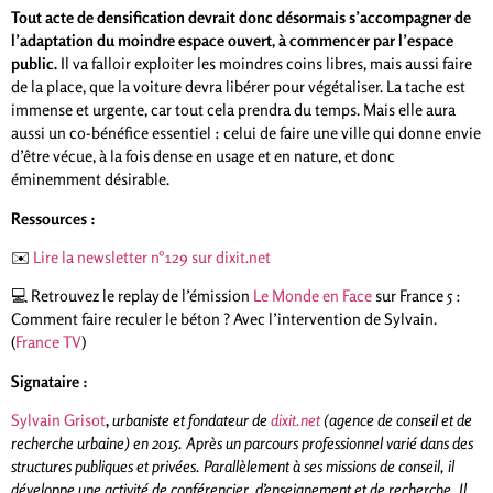
Tout acte de densification devrait donc désormais s’accompagner de
l’adaptation du moindre espace ouvert, à commencer par l’espace
public.
Il va falloir exploiter les moindres coins libres, mais aussi faire
de la place, que la voiture devra libérer pour végétaliser. La tache est
immense et urgente, car tout cela prendra du temps. Mais elle aura
aussi un co-bénéfice essentiel : celui de faire une ville qui donne envie
d’être vécue, à la fois dense en usage et en nature, et donc
éminemment désirable.
Ressources :
✉️
Lire la newsletter n°129 sur dixit.net
💻
Retrouvez le replay de l’émission
Le Monde en Face
sur France 5 :
Comment faire reculer le béton ? Avec l’intervention de Sylvain.
(
France TV
)
Signataire :
Sylvain Grisot
,
urbaniste et fondateur de
dixit.net
(agence de conseil et de
recherche urbaine) en 2015. Après un parcours professionnel varié dans des
structures publiques et privées. Parallèlement à ses missions de conseil, il
développe une activité de conférencier, d’enseignement et de recherche. Il