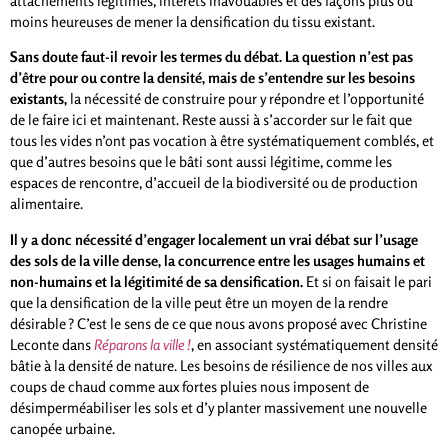
attachements légitimes, intérêts inavouables et des façons plus ou
moins heureuses de mener la densification du tissu existant.
Sans doute faut-il revoir les termes du débat. La question n’est pas
d’être pour ou contre la densité, mais de s’entendre sur les besoins
existants,
la nécessité de construire pour y répondre et l’opportunité
de le faire ici et maintenant. Reste aussi à s’accorder sur le fait que
tous les vides n’ont pas vocation à être systématiquement comblés, et
que d’autres besoins que le bâti sont aussi légitime, comme les
espaces de rencontre, d’accueil de la biodiversité ou de production
alimentaire.
Il y a donc nécessité d’engager localement un vrai débat sur l’usage
des sols de la ville dense, la concurrence entre les usages humains et
non-humains et la légitimité de sa densification.
Et si on faisait le pari
que la densification de la ville peut être un moyen de la rendre
désirable ? C’est le sens de ce que nous avons proposé avec Christine
Leconte dans
Réparons la ville !
, en associant systématiquement densité
bâtie à la densité de nature. Les besoins de résilience de nos villes aux
coups de chaud comme aux fortes pluies nous imposent de
désimperméabiliser les sols et d’y planter massivement une nouvelle
canopée urbaine.