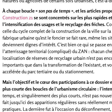
naturels ou agricoles de certains sols urbanisés, c’est-à-d
À chaque boucle «
son pas de temps
», et les articles pro
Construction 21
se sont concentrés sur les plus rapides et
l’intensification des usages et le recyclage des friches.
Com
celle du cycle complet de la construction de la ville sur l
fabrique urbaine qu’est le foncier se fait rare, même les 
deviennent dignes d’intérêt. C’est bien ce qui se passe 
l’atterrissage territorial (compliqué) du ZAN : chacun cher
localisation de réserves de recyclage urbain n’est pas enco
importants que dans la transformation de l’existant, et vo
accélérée du parc tertiaire ou du stationnement.
Mais l’objectif et le cœur des participations à ce dossier e
plus courte des boucles de l’urbanisme circulaire : l’inte
temps, et singulièrement des plus courts, n’est pas nouvell
fait jusqu’ici des apparitions régulières sans réellement
pratiques. La dernière fut à l’occasion du déconfinement