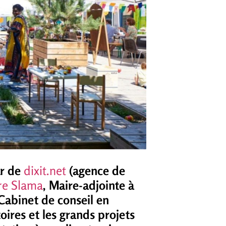
ur de
dixit.net
(agence de
re Slama
, Maire-adjointe à
(Cabinet de conseil en
itoires et les grands projets