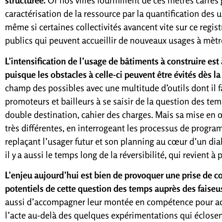
structurée.
Or nos villes fourmillent de ces mètres carrés 
caractérisation de la ressource par la quantification des 
même si certaines collectivités avancent vite sur ce regis
publics qui peuvent accueillir de nouveaux usages à mètr
L’intensification de l’usage de bâtiments à construire est
puisque les obstacles à celle-ci peuvent être évités dès l
champ des possibles avec une multitude d’outils dont il fau
promoteurs et bailleurs à se saisir de la question des te
double destination, cahier des charges. Mais sa mise en
très différentes, en interrogeant les processus de progr
replaçant l’usager futur et son planning au cœur d’un dia
il y a aussi le temps long de la réversibilité, qui revient 
L’enjeu aujourd’hui est bien de provoquer une prise de co
potentiels de cette question des temps auprès des faiseuse
aussi d’accompagner leur montée en compétence pour accé
l’acte au-delà des quelques expérimentations qui éclosent i