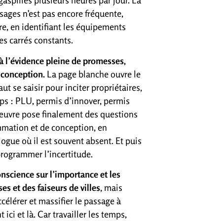
gaspillés plusieurs heures par jour. La
usages n’est pas encore fréquente,
tre, en identifiant les équipements
es carrés constants.
 à l’évidence pleine de promesses,
a conception.
La page blanche ouvre le
t se saisir pour inciter propriétaires,
mps : PLU, permis d’innover, permis
 œuvre pose finalement des questions
ammation et de conception, en
logue où il est souvent absent. Et puis
à programmer l’incertitude.
nscience sur l’importance et les
s et des faiseurs de villes
, mais
lérer et massifier le passage à
ci et là. Car travailler les temps,