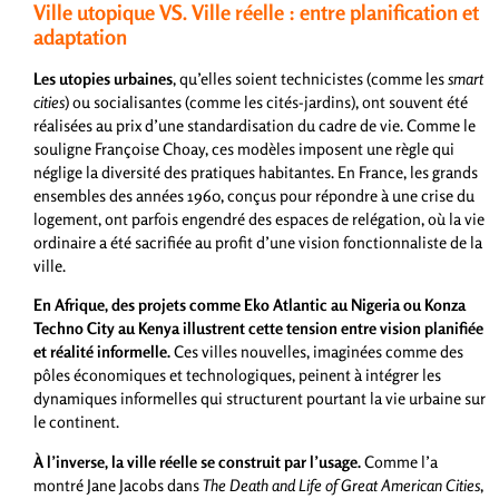
Ville utopique VS. Ville réelle : entre planification et
adaptation
Les utopies urbaines
, qu’elles soient technicistes (comme les
smart
cities
) ou socialisantes (comme les cités-jardins), ont souvent été
réalisées au prix d’une standardisation du cadre de vie. Comme le
souligne Françoise Choay, ces modèles imposent une règle qui
néglige la diversité des pratiques habitantes. En France, les grands
ensembles des années 1960, conçus pour répondre à une crise du
logement, ont parfois engendré des espaces de relégation, où la vie
ordinaire a été sacrifiée au profit d’une vision fonctionnaliste de la
ville.
En Afrique, des projets comme Eko Atlantic au Nigeria ou Konza
Techno City au Kenya illustrent cette tension entre vision planifiée
et réalité informelle.
Ces villes nouvelles, imaginées comme des
pôles économiques et technologiques, peinent à intégrer les
dynamiques informelles qui structurent pourtant la vie urbaine sur
le continent.
À l’inverse, la ville réelle se construit par l’usage.
Comme l’a
montré Jane Jacobs dans
The Death and Life of Great American Cities
,