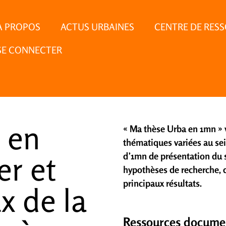
À PROPOS
ACTUS URBAINES
CENTRE DE RES
SE CONNECTER
 en
« Ma thèse Urba en 1mn » v
thématiques variées au sei
er et
d’1mn de présentation du s
hypothèses de recherche, 
principaux résultats.
x de la
Ressources docume