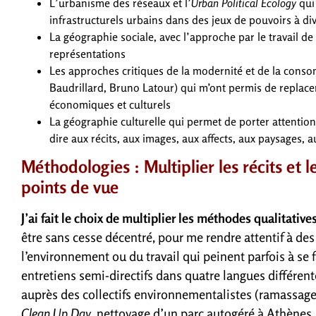
L’urbanisme des réseaux et l’
Urban Political Ecology
qui
infrastructurels urbains dans des jeux de pouvoirs à di
La géographie sociale, avec l’approche par le travail de
représentations
Les approches critiques de la modernité et de la cons
Baudrillard, Bruno Latour) qui m’ont permis de replace
économiques et culturels
La géographie culturelle qui permet de porter attention 
dire aux récits, aux images, aux affects, aux paysages,
Méthodologies : Multiplier les récits et l
points de vue
J’ai fait le choix de multiplier les méthodes qualitative
être sans cesse décentré, pour me rendre attentif à des p
l’environnement ou du travail qui peinent parfois à se 
entretiens semi-directifs dans quatre langues différent
auprès des collectifs environnementalistes (ramassages
Clean Up Day,
nettoyage d’un parc autogéré à Athènes, 