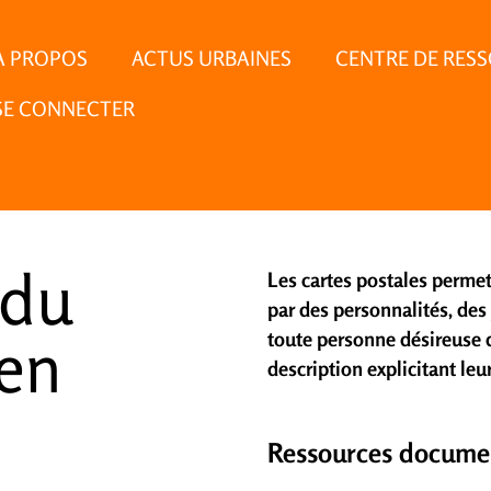
À PROPOS
ACTUS URBAINES
CENTRE DE RES
SE CONNECTER
 du
Les cartes postales perme
par des personnalités, des
 en
toute personne désireuse d
description explicitant leur
Ressources docume