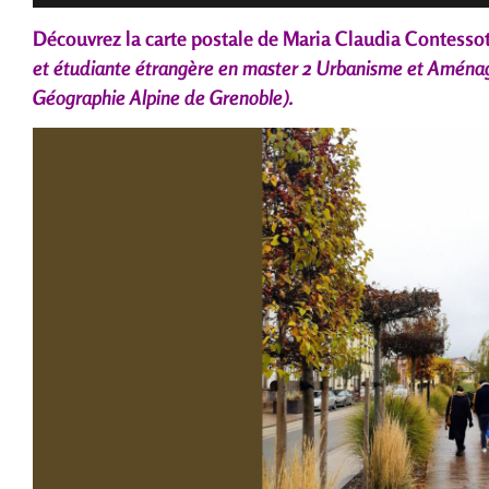
Découvrez la carte postale de Maria Claudia Contessot
et étudiante étrangère en master 2 Urbanisme et Aménag
Géographie Alpine de Grenoble).