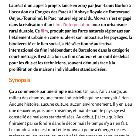
Lauréat
d’un
appel à projets lancé en 2007 par Jean-Louis Borloo à
l’occasion du Congrès des Parcs à l’Abbaye Royale de Fontevraud
(Anjou-Tourraine), le Parc naturel régional du Morvan s’est engagé
dans la réalisation d’un
film d’interpellation
pour un urbanisme
rural durable.
Ce
film
, produit par les Parcs naturels régionaux sur
l’étalement urbain en zone rurale et son impact sur les paysages, la
biodiversité et le lien social, a été sélectionné au festival
international du film indépendant de Barcelone dans la catégorie
court-métrage. Il est à la fois un film d’auteur et un outil de débat
pour les élus et les techniciens, souvent démunis face à la
prolifération de maisons individuelles standardisées.
Synopsis
Ça a commencé par une simple maison.
Un jour, j’ai vu surgir, au
milieu des champs, une forme industrielle qui ne renvoyait à rien.
Aucune histoire, aucune culture, aucun environnement. Il y en a eu
une deuxième, puis une troisième, et maintenant le paysage est
constellé de maisons standardisées. Au début, j’ai cru qu’elles
finiraient par se fondre dans le décor mais le temps n’y a rien fait.
Le monde ancien est mort et le nouveau peine à émerger de ces
maisons qui poussent les unes à côté des autres en se tournant le