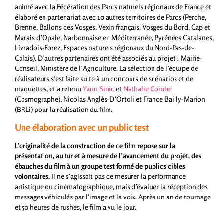
animé avec la Fédération des Parcs naturels régionaux de France et
élaboré en partenariat avec 10 autres territoires de Parcs (Perche,
Brenne, Ballons des Vosges, Vexin français, Vosges du Bord, Cap et
Marais d’Opale, Narbonnaise en Méditerranée, Pyrénées Catalanes,
Livradois-Forez, Espaces naturels régionaux du Nord-Pas-de-
Calais). D’autres partenaires ont été associés au projet : Mairie-
Conseil, Ministère de l’Agriculture. La sélection de l’équipe de
réalisateurs s’est faite suite à un concours de scénarios et de
maquettes, et a retenu
Yann Sinic
et
Nathalie Combe
(Cosmographe), Nicolas Anglès-D’Ortoli et France Bailly-Marion
(BRLi) pour la réalisation du film.
Une élaboration avec un public test
L’originalité de la construction de ce film repose sur la
présentation, au fur et à mesure de l’avancement du projet, des
ébauches du film à un groupe test formé de publics cibles
volontaires.
Il ne s’agissait pas de mesurer la performance
artistique ou cinématographique, mais d’évaluer la réception des
messages véhiculés par l’image et la voix. Après un an de tournage
et 50 heures de rushes, le film a vu le jour.