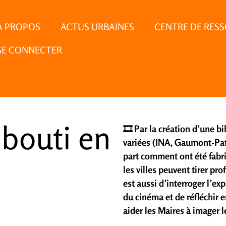
À PROPOS
ACTUS URBAINES
CENTRE DE RES
SE CONNECTER
ibouti en
🎞️ Par la création d’une 
variées (INA, Gaumont-Pat
part comment ont été fabr
les villes peuvent tirer pro
est aussi d’interroger l’e
du cinéma et de réfléchir 
aider les Maires à imager le