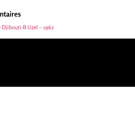
ntaires
 Djibouti-B Uzel – 1962